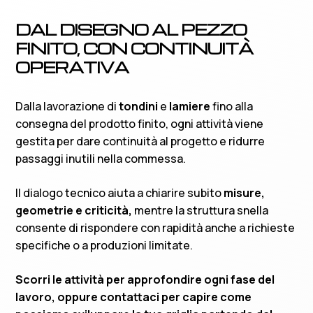
DAL DISEGNO AL PEZZO
FINITO, CON CONTINUITÀ
FRANCO MAGAZZINO
OPERATIVA
Una volta che l’ordine è pronto, mettiamo a
Dalla lavorazione di
tondini
e
lamiere
fino alla
disposizione il ritiro in
franco magazzino
,
consegna del prodotto finito, ogni attività viene
così da offrire una gestione più diretta di
gestita per dare continuità al progetto e ridurre
tempi, trasporto e disponibilità della merce.
passaggi inutili nella commessa.
SCOPRI DI PIÙ
Il dialogo tecnico aiuta a chiarire subito
misure,
geometrie e criticità,
mentre la struttura snella
consente di rispondere con rapidità anche a richieste
specifiche o a produzioni limitate.
Scorri le attività per approfondire ogni fase del
lavoro, oppure contattaci per capire come